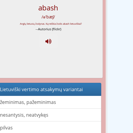
abash
/ə'bæʃ/
--Autorius (flickr)
Lietuviški vertimo atsakymų variantai
žeminimas, pažeminimas
nesantysis, neatvykęs
pilvas