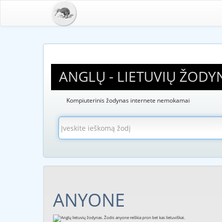
ANGLŲ - LIETUVIŲ ŽODY
Kompiuterinis žodynas internete nemokamai
ANYONE