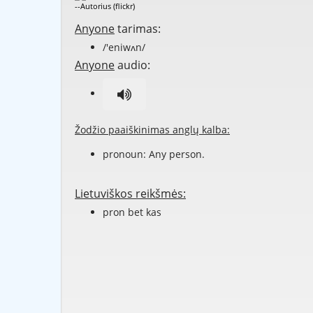
--Autorius (flickr)
Anyone
tarimas:
/'eniwʌn/
Anyone
audio:
Žodžio paaiškinimas anglų kalba:
pronoun: Any person.
Lietuviškos reikšmės:
pron bet kas