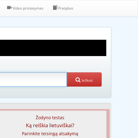
Video pristatymas
Pratybos
Ieškoti
Žodyno testas
Ką reiškia lietuviškai?
Parinkite teisingą atsakymą