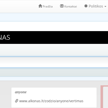
Politikos
Pradžia
Kontaktai
NAS
anyone
www.alkonas.lt/zodzio/anyone/vertimas