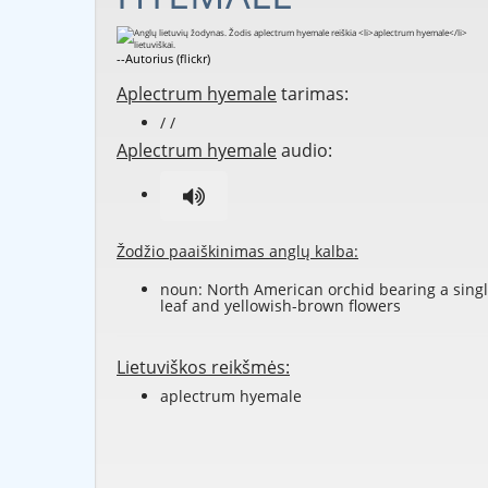
--Autorius (flickr)
Aplectrum hyemale
tarimas:
/ /
Aplectrum hyemale
audio:
Žodžio paaiškinimas anglų kalba:
noun: North American orchid bearing a sing
leaf and yellowish-brown flowers
Lietuviškos reikšmės:
aplectrum hyemale