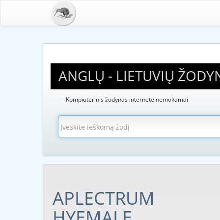
ANGLŲ - LIETUVIŲ ŽODY
Kompiuterinis žodynas internete nemokamai
APLECTRUM
HYEMALE