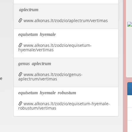
aplectrum
www.alkonas.lt/zodzio/aplectrum/vertimas
equisetum
hyemale
www.alkonas.lt/zodzio/equisetum-
hyemale/vertimas
genus
aplectrum
www.alkonas.lt/zodzio/genus-
le
aplectrum/vertimas
equisetum
hyemale
robustum
www.alkonas.lt/zodzio/equisetum-hyemale-
robustum/vertimas