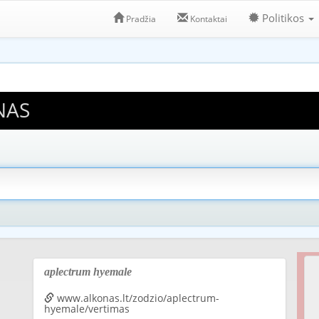
Politikos
Pradžia
Kontaktai
NAS
aplectrum hyemale
www.alkonas.lt/zodzio/aplectrum-
hyemale/vertimas