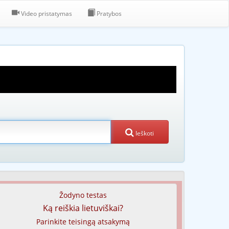
Video pristatymas
Pratybos
Ieškoti
Žodyno testas
Ką reiškia lietuviškai?
Parinkite teisingą atsakymą