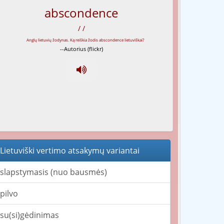
abscondence
/ /
--Autorius (flickr)
Lietuviški vertimo atsakymų variantai
slapstymasis (nuo bausmės)
pilvo
su(si)gėdinimas