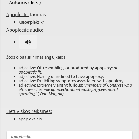
--Autorius (flickr)
Apoplectic
tarimas:
/,æpə'plektik/
Apoplectic
audio:
Žodžio paaiškinimas anglų kalba:
adjective: Of, resembling, or produced by apoplexy:
an
apoplectic fit.
adjective: Having or inclined to have apoplexy.
adjective: Exhibiting symptoms associated with apoplexy.
adjective: Extremely angry; furious:
"members of Congress who
otherwise become apoplectic about wasteful government
spending”
(
Dan Morgan).
Lietuviškos reikšmės:
apopleksinis
apoplectic