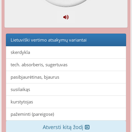
Lietuviški vertimo atsakymų variantai
skerdykla
tech. absorberis, sugertuvas
pasibjaurėtinas, bjaurus
susilaikąs
kurstytojas
pažeminti (pareigose)
Atversti kitą žodį