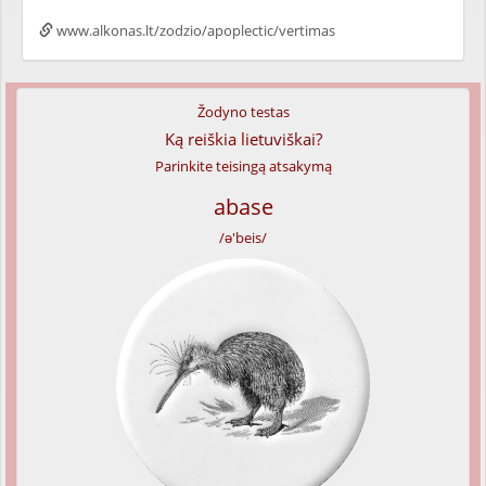
www.alkonas.lt/zodzio/apoplectic/vertimas
Žodyno testas
Ką reiškia lietuviškai?
Parinkite teisingą atsakymą
abase
/ə'beis/