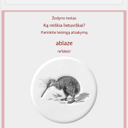
Žodyno testas
Ką reiškia lietuviškai?
Parinkite teisingą atsakymą
ablaze
/ə'bleiz/