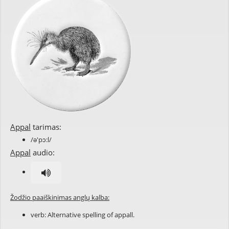
Appal
tarimas:
/ə'pɔ:l/
Appal
audio:
Žodžio paaiškinimas anglų kalba:
verb: Alternative spelling of
appall
.