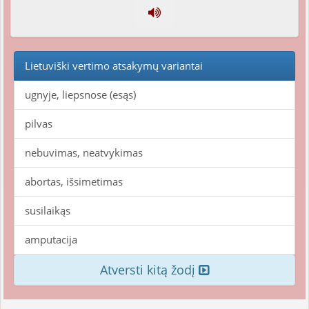
Lietuviški vertimo atsakymų variantai
ugnyje, liepsnose (esąs)
pilvas
nebuvimas, neatvykimas
abortas, išsimetimas
susilaikąs
amputacija
Atversti kitą žodį