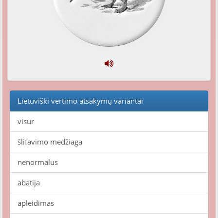
Lietuviški vertimo atsakymų variantai
visur
šlifavimo medžiaga
nenormalus
abatija
apleidimas