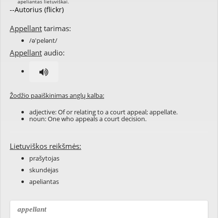
--Autorius (flickr)
Appellant
tarimas:
/ə'pelənt/
Appellant
audio:
Žodžio paaiškinimas anglų kalba:
adjective: Of or relating to a court appeal; appellate.
noun: One who appeals a court decision.
Lietuviškos reikšmės:
prašytojas
skundėjas
apeliantas
appellant