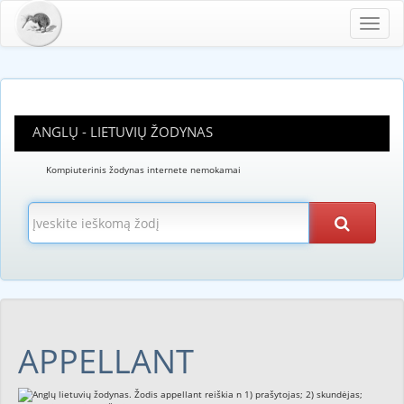
Toggl
navig
ANGLŲ - LIETUVIŲ ŽODYNAS
Kompiuterinis žodynas internete nemokamai
APPELLANT