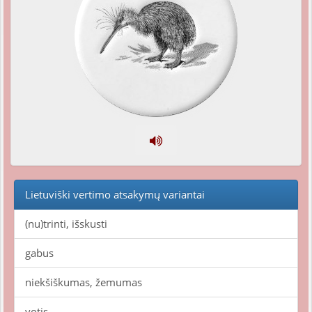
Lietuviški vertimo atsakymų variantai
(nu)trinti, išskusti
gabus
niekšiškumas, žemumas
votis