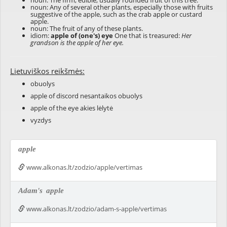
noun: The firm, edible, usually rounded fruit of this tree.
noun: Any of several other plants, especially those with fruits
suggestive of the apple, such as the crab apple or custard
apple.
noun: The fruit of any of these plants.
idiom:
apple of (one's) eye
One that is treasured:
Her
grandson is the apple of her eye.
Lietuviškos reikšmės:
obuolys
apple of discord nesantaikos obuolys
apple of the eye akies lėlytė
vyzdys
apple
www.alkonas.lt/zodzio/apple/vertimas
Adam's
apple
www.alkonas.lt/zodzio/adam-s-apple/vertimas