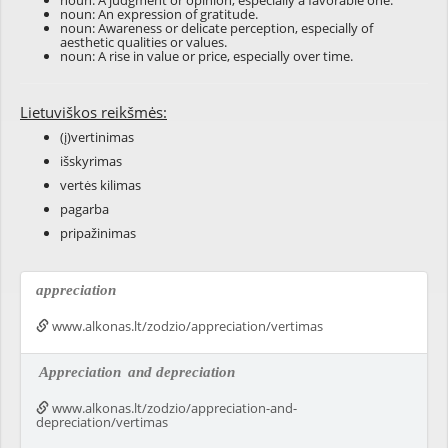
noun: A judgment or opinion, especially a favorable one.
noun: An expression of gratitude.
noun: Awareness or delicate perception, especially of
aesthetic qualities or values.
noun: A rise in value or price, especially over time.
Lietuviškos reikšmės:
(į)vertinimas
išskyrimas
vertės kilimas
pagarba
pripažinimas
appreciation
www.alkonas.lt/zodzio/appreciation/vertimas
Appreciation
and depreciation
www.alkonas.lt/zodzio/appreciation-and-
depreciation/vertimas