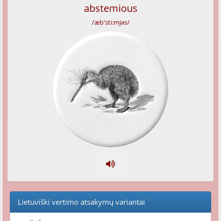
abstemious
/æb'sti:mjəs/
Lietuviški vertimo atsakymų variantai