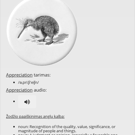
Appreciation
tarimas:
/ə,pri:ʃi'eiʃn/
Appreciation
audio:
Žodžio paaiškinimas anglų kalba:
noun: Recognition of the quality, value, significance, or
magnitude of people and things.