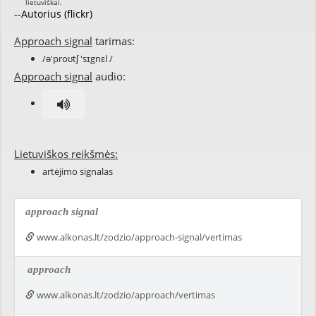
--Autorius (flickr)
Approach signal
tarimas:
/ə'proʊtʃ 'sɪgnɛl /
Approach signal
audio:
Lietuviškos reikšmės:
artėjimo signalas
approach signal
www.alkonas.lt/zodzio/approach-signal/vertimas
approach
www.alkonas.lt/zodzio/approach/vertimas