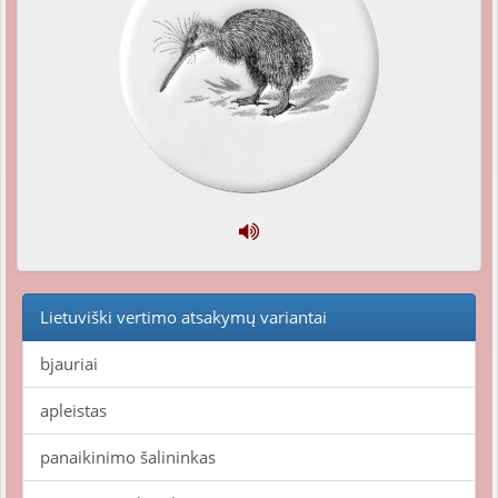
Lietuviški vertimo atsakymų variantai
bjauriai
apleistas
panaikinimo šalininkas