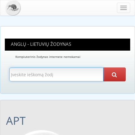
Toggl
navig
ANGLŲ - LIETUVIŲ ŽODYNAS
Kompiuterinis žodynas internete nemokamai
APT