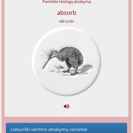
Parinkite teisingą atsakymą
absorb
/əb'sɔ:b/
Lietuviški vertimo atsakymų variantai