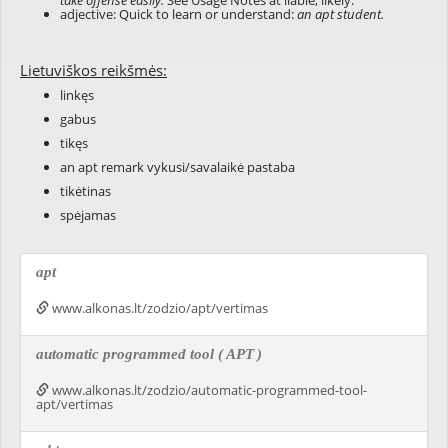
take offense easily.
See Usage Notes at
liable
,
likely
.
adjective: Quick to learn or understand:
an apt student.
Lietuviškos reikšmės:
linkęs
gabus
tikęs
an apt remark vykusi/savalaikė pastaba
tikėtinas
spėjamas
apt
www.alkonas.lt/zodzio/apt/vertimas
automatic programmed tool (
APT
)
www.alkonas.lt/zodzio/automatic-programmed-tool-
apt/vertimas