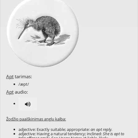
Apt
tarimas:
/æpt/
Apt
audio:
Žodžio paaiškinimas anglų kalba:
adjective: Exactly suitable; appropriate:
an apt reply.
adjective: Having a natural tendency; inclined:
She is apt to