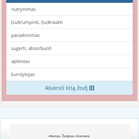
nutrynimas
(su)trumpinti, (su)traukti
panaikinimas
sugerti, absorbuoti
apleistas
kurstytojas
Atversti kitą žodį
Alkonas. Žodynas internete.