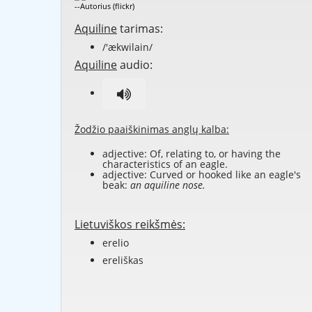
--Autorius (flickr)
Aquiline
tarimas:
/'ækwilain/
Aquiline
audio:
Žodžio paaiškinimas anglų kalba:
adjective: Of, relating to, or having the
characteristics of an eagle.
adjective: Curved or hooked like an eagle's
beak:
an aquiline nose.
Lietuviškos reikšmės:
erelio
ereliškas