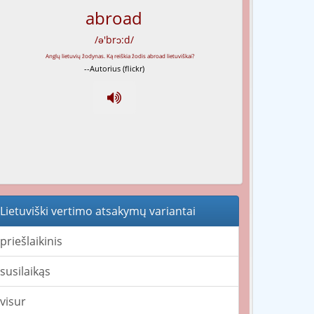
abroad
/ə'brɔ:d/
--Autorius (flickr)
Lietuviški vertimo atsakymų variantai
priešlaikinis
susilaikąs
visur