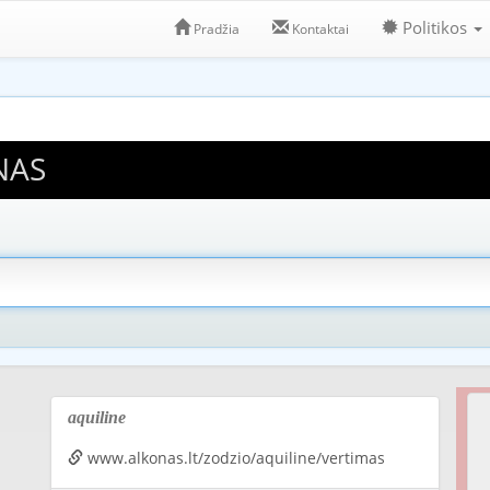
Politikos
Pradžia
Kontaktai
NAS
aquiline
www.alkonas.lt/zodzio/aquiline/vertimas