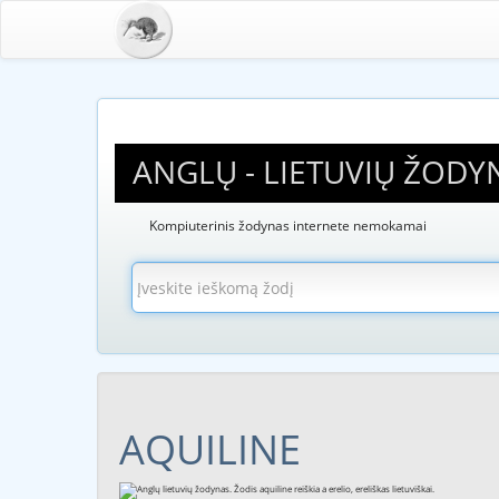
ANGLŲ - LIETUVIŲ ŽODY
Kompiuterinis žodynas internete nemokamai
AQUILINE