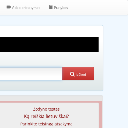
Video pristatymas
Pratybos
Ieškoti
Žodyno testas
Ką reiškia lietuviškai?
Parinkite teisingą atsakymą