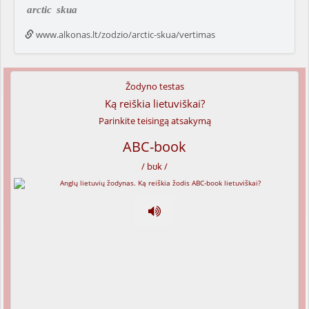
arctic
skua
www.alkonas.lt/zodzio/arctic-skua/vertimas
Žodyno testas
Ką reiškia lietuviškai?
Parinkite teisingą atsakymą
ABC-book
/ bʊk /