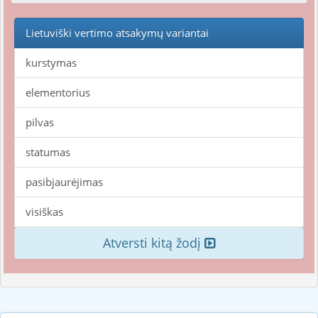
Lietuviški vertimo atsakymų variantai
kurstymas
elementorius
pilvas
statumas
pasibjaurėjimas
visiškas
Atversti kitą žodį