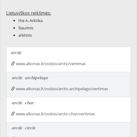
Lietuviškos reikšmės:
the A. Arktika
šiaurinis
arktinis
arctic
www.alkonas.lt/zodzio/arctic/vertimas
arctic
archipelago
www.alkonas.lt/zodzio/arctic-archipelago/vertimas
arctic
char
www.alkonas.lt/zodzio/arctic-char/vertimas
arctic
circle