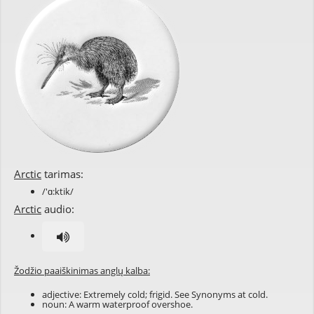
Arctic
tarimas:
/'ɑ:ktik/
Arctic
audio:
Žodžio paaiškinimas anglų kalba:
adjective: Extremely cold; frigid. See Synonyms at
cold
.
noun: A warm waterproof overshoe.