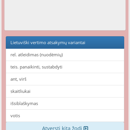
Lietuviški vertimo atsakymų variantai
rel. atleidimas (nuodėmių)
teis. panaikinti, sustabdyti
ant, virš
skaitliukai
išsiblaškymas
votis
Atversti kitą žodį