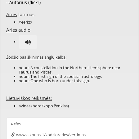
--Autorius (flickr)
Aries
tarimas:
/'eəri:z/
Aries
audio:
Žodžio paaiškinimas anglų kalba:
noun: A constellation in the Northern Hemisphere near
Taurus and Pisces.
noun: The first sign of the zodiac in astrology.
noun: One who is born under this sign.
Lietuviškos reikšmės:
avinas (horoskopo ženklas)
aries
www.alkonas.lt/zodzio/aries/vertimas