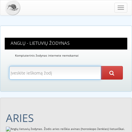
Toggl
navig
ANGLŲ - LIETUVIŲ ŽODYNAS
Kompiuterinis žodynas internete nemokamai
ARIES