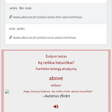
aries
the ram
www.alkonas.lt/zodzio/aries-the-ram/vertimas
ovis
aries
www.alkonas.lt/zodzio/ovis-aries/vertimas
Žodyno testas
Ką reiškia lietuviškai?
Parinkite teisingą atsakymą
above
/ə'bʌv/
--Autorius (flickr)