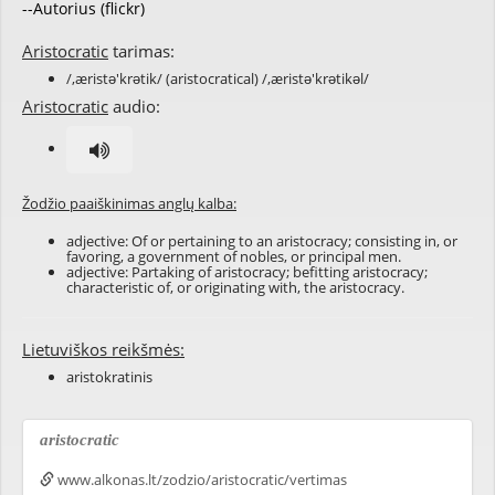
--Autorius (flickr)
Aristocratic
tarimas:
/,æristə'krətik/ (aristocratical) /,æristə'krətikəl/
Aristocratic
audio:
Žodžio paaiškinimas anglų kalba:
adjective: Of or pertaining to an
aristocracy
; consisting in, or
favoring, a government of nobles, or
principal
men.
adjective: Partaking of aristocracy; befitting aristocracy;
characteristic of, or originating with, the aristocracy.
Lietuviškos reikšmės:
aristokratinis
aristocratic
www.alkonas.lt/zodzio/aristocratic/vertimas