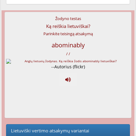
Žodyno testas
Ką reiškia lietuviškai?
Parinkite teisingą atsakymą
abominably
/ /
--Autorius (flickr)
Lietuviški vertimo atsakymų variantai