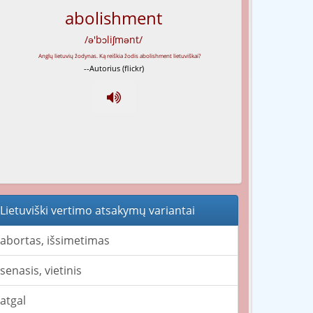
abolishment
/ə'bɔliʃmənt/
--Autorius (flickr)
Lietuviški vertimo atsakymų variantai
abortas, išsimetimas
senasis, vietinis
atgal