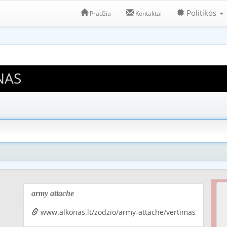
Politikos
Pradžia
Kontaktai
NAS
army attache
www.alkonas.lt/zodzio/army-attache/vertimas