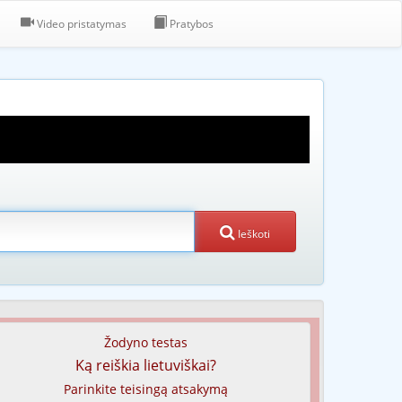
Video pristatymas
Pratybos
Ieškoti
Žodyno testas
Ką reiškia lietuviškai?
Parinkite teisingą atsakymą