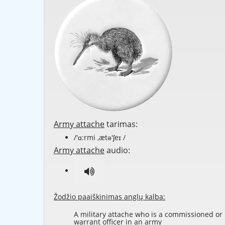
Army attache
tarimas:
/'ɑ:rmi ,ætə'ʃeɪ /
Army attache
audio:
Žodžio paaiškinimas anglų kalba:
A military attache who is a commissioned or
warrant officer in an army