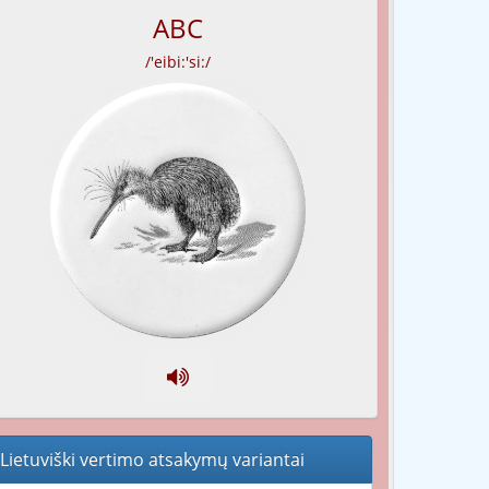
ABC
/'eibi:'si:/
Lietuviški vertimo atsakymų variantai