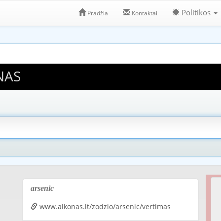
Politikos
Pradžia
Kontaktai
NAS
arsenic
www.alkonas.lt/zodzio/arsenic/vertimas