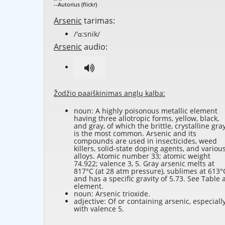
--Autorius (flickr)
Arsenic
tarimas:
/'ɑ:snik/
Arsenic
audio:
Žodžio paaiškinimas anglų kalba:
noun: A highly poisonous metallic element
having three allotropic forms, yellow, black,
and gray, of which the brittle, crystalline gra
is the most common. Arsenic and its
compounds are used in insecticides, weed
killers, solid-state doping agents, and variou
alloys. Atomic number 33; atomic weight
74.922; valence 3, 5. Gray arsenic melts at
817°C (at 28 atm pressure), sublimes at 613°
and has a specific gravity of 5.73. See Table 
element
.
noun: Arsenic trioxide.
adjective: Of or containing arsenic, especiall
with valence 5.