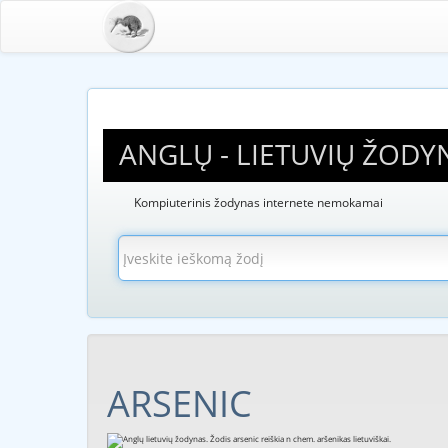
ANGLŲ - LIETUVIŲ ŽODY
Kompiuterinis žodynas internete nemokamai
ARSENIC