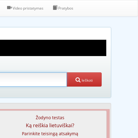
Video pristatymas
Pratybos
Ieškoti
Žodyno testas
Ką reiškia lietuviškai?
Parinkite teisingą atsakymą