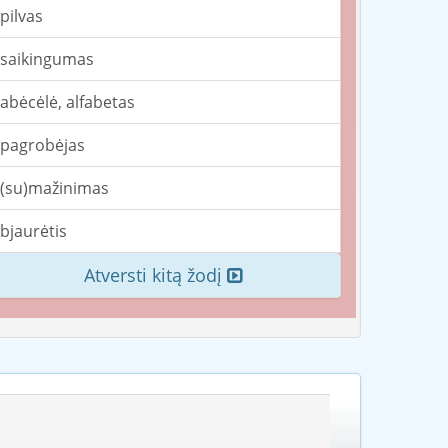
pilvas
saikingumas
abėcėlė, alfabetas
pagrobėjas
(su)mažinimas
bjaurėtis
Atversti kitą žodį