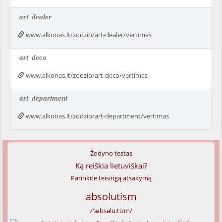
art
dealer
www.alkonas.lt/zodzio/art-dealer/vertimas
art
deco
www.alkonas.lt/zodzio/art-deco/vertimas
art
department
www.alkonas.lt/zodzio/art-department/vertimas
Žodyno testas
Ką reiškia lietuviškai?
Parinkite teisingą atsakymą
absolutism
/'æbsəlu:tizm/