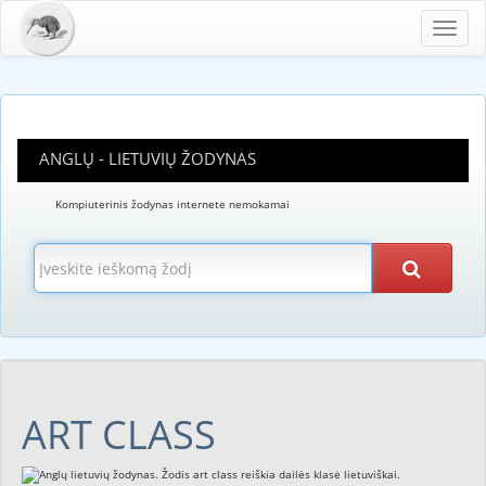
Toggl
navig
ANGLŲ - LIETUVIŲ ŽODYNAS
Kompiuterinis žodynas internete nemokamai
ART CLASS