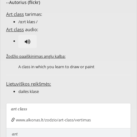
--Autorius (flickr)
Art class
tarimas:
/ɑ:rt klæs /
Art class
audio:
Žodžio paaiškinimas anglų kalba:
A class in which you learn to draw or paint
Lietuviškos reikšmės:
dailės klasė
art class
www.alkonas.lt/zodzio/art-class/vertimas
art