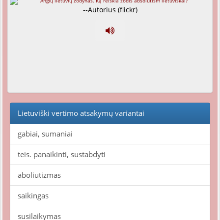
--Autorius (flickr)
Lietuviški vertimo atsakymų variantai
gabiai, sumaniai
teis. panaikinti, sustabdyti
aboliutizmas
saikingas
susilaikymas