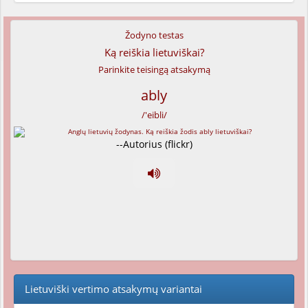
Žodyno testas
Ką reiškia lietuviškai?
Parinkite teisingą atsakymą
ably
/'eibli/
--Autorius (flickr)
Lietuviški vertimo atsakymų variantai