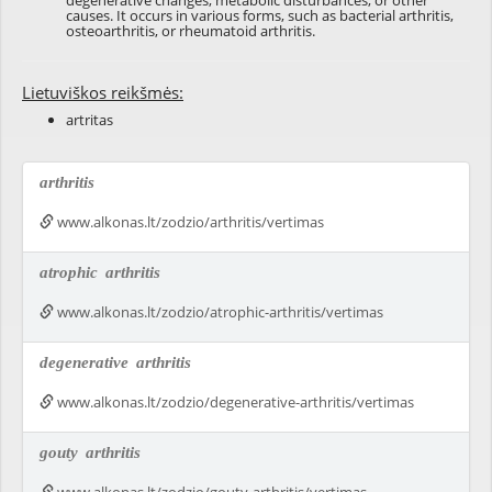
degenerative changes, metabolic disturbances, or other
causes. It occurs in various forms, such as bacterial arthritis,
osteoarthritis, or rheumatoid arthritis.
Lietuviškos reikšmės:
artritas
arthritis
www.alkonas.lt/zodzio/arthritis/vertimas
atrophic
arthritis
www.alkonas.lt/zodzio/atrophic-arthritis/vertimas
degenerative
arthritis
www.alkonas.lt/zodzio/degenerative-arthritis/vertimas
gouty
arthritis