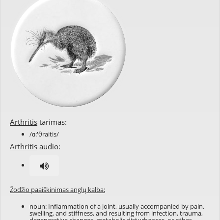
Arthritis
tarimas:
/ɑ:'θraitis/
Arthritis
audio:
Žodžio paaiškinimas anglų kalba:
noun: Inflammation of a joint, usually accompanied by pain,
swelling, and stiffness, and resulting from infection, trauma,