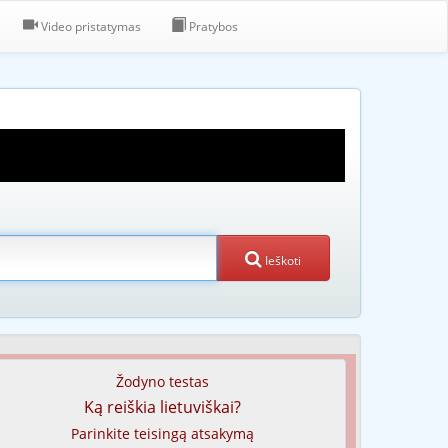
Video pristatymas
Pratybos
Ieškoti
Žodyno testas
Ką reiškia lietuviškai?
Parinkite teisingą atsakymą