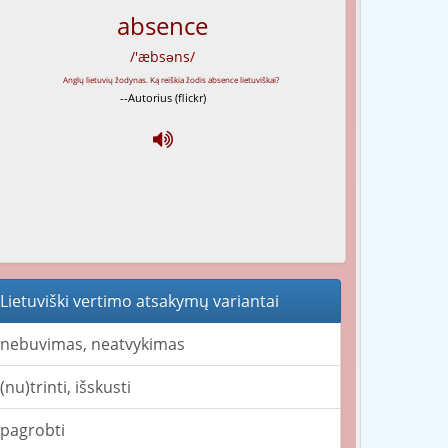
absence
/'æbsəns/
--Autorius (flickr)
Lietuviški vertimo atsakymų variantai
nebuvimas, neatvykimas
(nu)trinti, išskusti
pagrobti