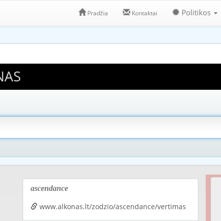
Politikos
Pradžia
Kontaktai
NAS
ascendance
www.alkonas.lt/zodzio/ascendance/vertimas