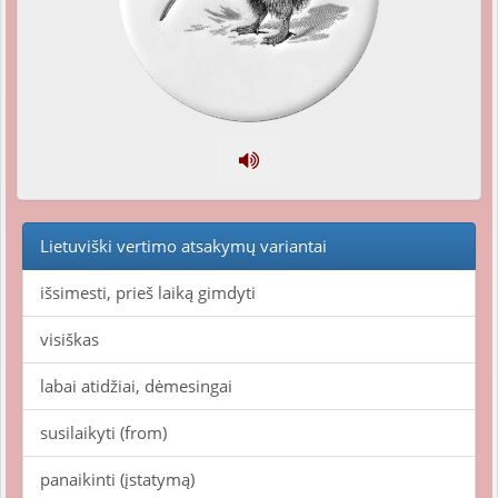
Lietuviški vertimo atsakymų variantai
išsimesti, prieš laiką gimdyti
visiškas
labai atidžiai, dėmesingai
susilaikyti (from)
panaikinti (įstatymą)