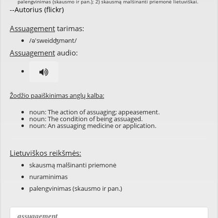
--Autorius (flickr)
Assuagement
tarimas:
/ə'sweidʤmənt/
Assuagement
audio:
Žodžio paaiškinimas anglų kalba:
noun: The action of
assuaging
;
appeasement
.
noun: The condition of being assuaged.
noun: An assuaging
medicine
or
application
.
Lietuviškos reikšmės:
skausmą malšinanti priemonė
nuraminimas
palengvinimas (skausmo ir pan.)
assuagement