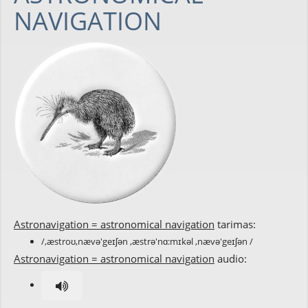
NAVIGATION
Astronavigation = astronomical navigation
tarimas:
/,æstroʊ,nævə'geɪʃən ,æstrə'nɑ:mɪkəl ,nævə'geɪʃən /
Astronavigation = astronomical navigation
audio: