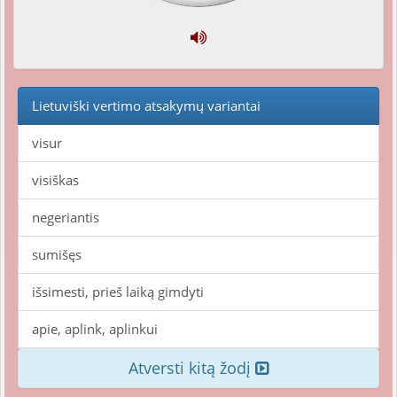
Lietuviški vertimo atsakymų variantai
visur
visiškas
negeriantis
sumišęs
išsimesti, prieš laiką gimdyti
apie, aplink, aplinkui
Atversti kitą žodį