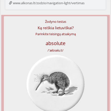
www.alkonas.lt/zodzio/navigation-light/vertimas
Žodyno testas
Ką reiškia lietuviškai?
Parinkite teisingą atsakymą
absolute
/'æbsəlu:t/