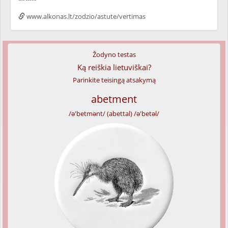
www.alkonas.lt/zodzio/astute/vertimas
Žodyno testas
Ką reiškia lietuviškai?
Parinkite teisingą atsakymą
abetment
/ə'betmənt/ (abettal) /ə'betəl/