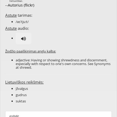
--Autorius (flickr)
Astute
tarimas:
/əs'tju:t/
Astute
audio:
Žodžio paaiškinimas anglų kalba:
adjective: Having or showing shrewdness and discernment,
especially with respect to one's own concerns. See Synonyms
at
shrewd
.
Lietuviškos reikšmės:
įžvalgus
gudrus
suktas
astute