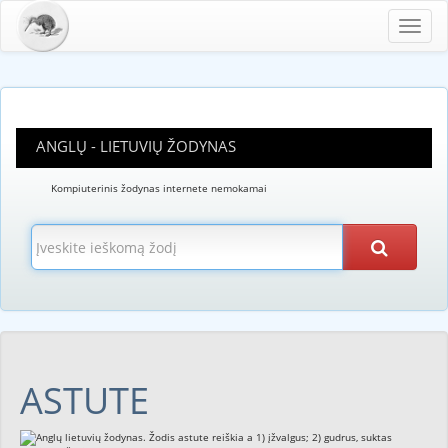
Toggl
navig
ANGLŲ - LIETUVIŲ ŽODYNAS
Kompiuterinis žodynas internete nemokamai
ASTUTE