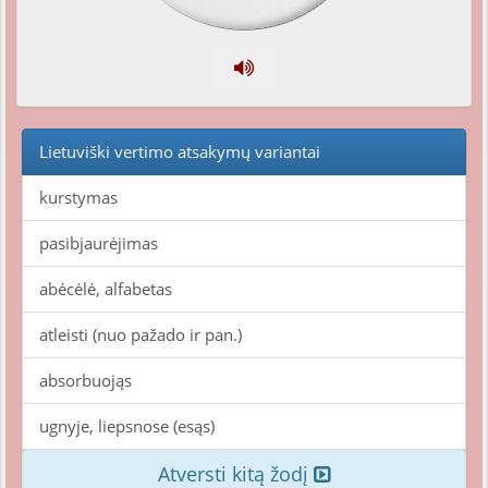
Lietuviški vertimo atsakymų variantai
kurstymas
pasibjaurėjimas
abėcėlė, alfabetas
atleisti (nuo pažado ir pan.)
absorbuojąs
ugnyje, liepsnose (esąs)
Atversti kitą žodį