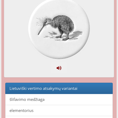
Lietuviški vertimo atsakymų variantai
šlifavimo medžiaga
elementorius