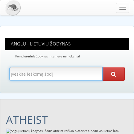
Toggl
navig
ANGLŲ - LIETUVIŲ ŽODYNAS
Kompiuterinis žodynas internete nemokamai
ATHEIST