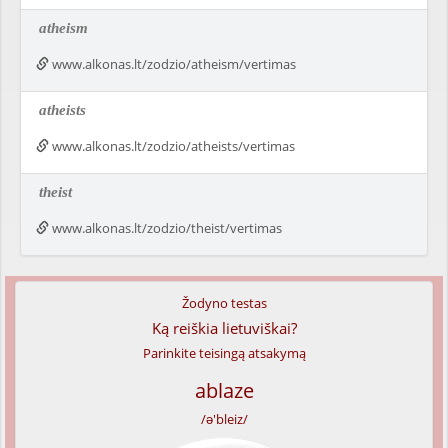
atheism
www.alkonas.lt/zodzio/atheism/vertimas
atheists
www.alkonas.lt/zodzio/atheists/vertimas
theist
www.alkonas.lt/zodzio/theist/vertimas
Žodyno testas
Ką reiškia lietuviškai?
Parinkite teisingą atsakymą
ablaze
/ə'bleiz/