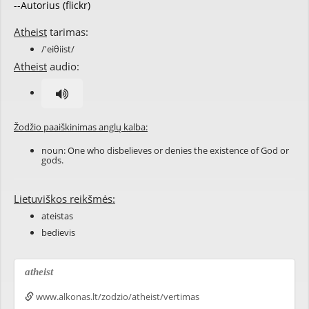
--Autorius (flickr)
Atheist
tarimas:
/'eiθiist/
Atheist
audio:
Žodžio paaiškinimas anglų kalba:
noun: One who disbelieves or denies the existence of God or
gods.
Lietuviškos reikšmės:
ateistas
bedievis
atheist
www.alkonas.lt/zodzio/atheist/vertimas