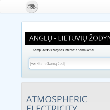
ANGLŲ - LIETUVIŲ ŽODY
Kompiuterinis žodynas internete nemokamai
ATMOSPHERIC
ELECTRICITY