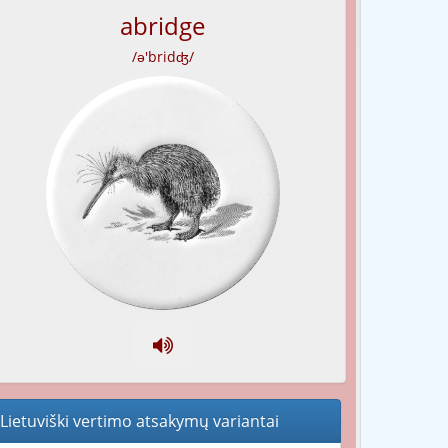
abridge
/ə'bridʤ/
Lietuviški vertimo atsakymų variantai