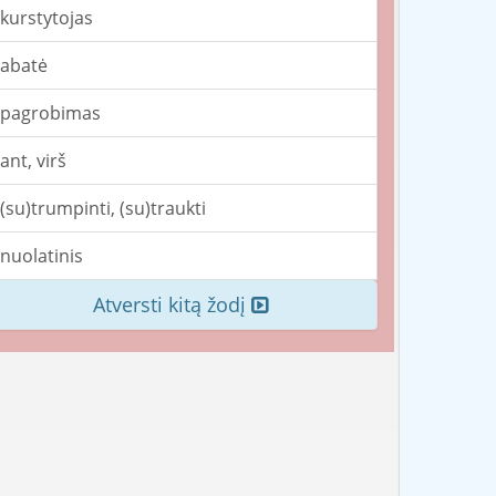
kurstytojas
abatė
pagrobimas
ant, virš
(su)trumpinti, (su)traukti
nuolatinis
Atversti kitą žodį