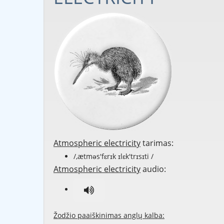
Atmospheric electricity
tarimas:
/,ætməs'fɛrɪk ɪlɛk'trɪsɪti /
Atmospheric electricity
audio:
Žodžio paaiškinimas anglų kalba: