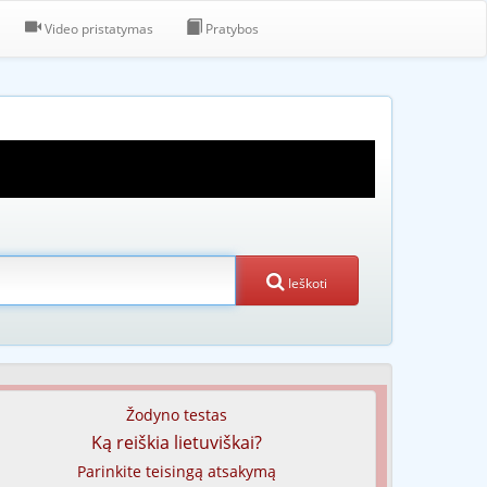
Video pristatymas
Pratybos
Ieškoti
Žodyno testas
Ką reiškia lietuviškai?
Parinkite teisingą atsakymą