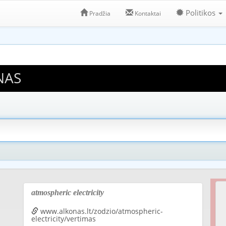
Politikos
Pradžia
Kontaktai
NAS
atmospheric electricity
www.alkonas.lt/zodzio/atmospheric-
electricity/vertimas