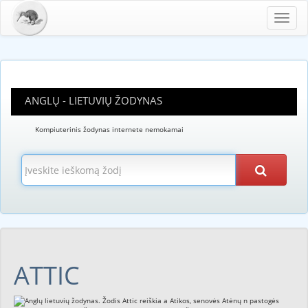
Toggl
navig
ANGLŲ - LIETUVIŲ ŽODYNAS
Kompiuterinis žodynas internete nemokamai
ATTIC