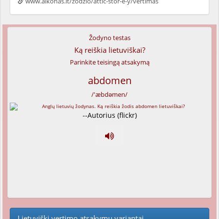
www.alkonas.lt/zodzio/attic-stor-e-y/vertimas
Žodyno testas
Ką reiškia lietuviškai?
Parinkite teisingą atsakymą
abdomen
/'æbdəmen/
--Autorius (flickr)
Lietuviški vertimo atsakymų variantai