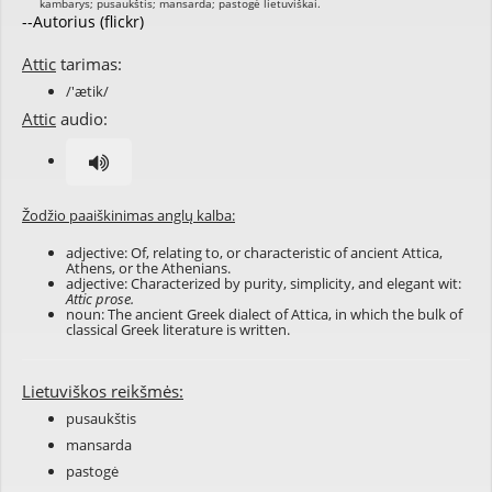
--Autorius (flickr)
Attic
tarimas:
/'ætik/
Attic
audio:
Žodžio paaiškinimas anglų kalba:
adjective: Of, relating to, or characteristic of ancient Attica,
Athens, or the Athenians.
adjective: Characterized by purity, simplicity, and elegant wit:
Attic prose.
noun: The ancient Greek dialect of Attica, in which the bulk of
classical Greek literature is written.
Lietuviškos reikšmės:
pusaukštis
mansarda
pastogė