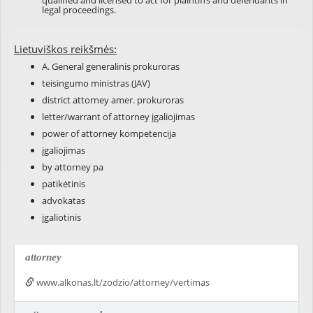
qualified and licensed to act for plaintiffs and defendants in
legal proceedings.
Lietuviškos reikšmės:
A. General generalinis prokuroras
teisingumo ministras (JAV)
district attorney amer. prokuroras
letter/warrant of attorney įgaliojimas
power of attorney kompetencija
įgaliojimas
by attorney pa
patikėtinis
advokatas
įgaliotinis
attorney
www.alkonas.lt/zodzio/attorney/vertimas