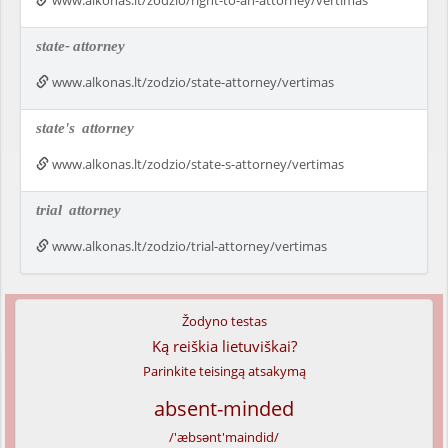
www.alkonas.lt/zodzio/right-to-an-attorney/vertimas
state-
attorney
www.alkonas.lt/zodzio/state-attorney/vertimas
state's
attorney
www.alkonas.lt/zodzio/state-s-attorney/vertimas
trial
attorney
www.alkonas.lt/zodzio/trial-attorney/vertimas
Žodyno testas
Ką reiškia lietuviškai?
Parinkite teisingą atsakymą
absent-minded
/'æbsənt'maindid/