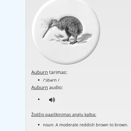
Auburn
tarimas:
/'ɔbərn /
Auburn
audio:
Žodžio paaiškinimas anglų kalba:
noun: A moderate reddish brown to brown.