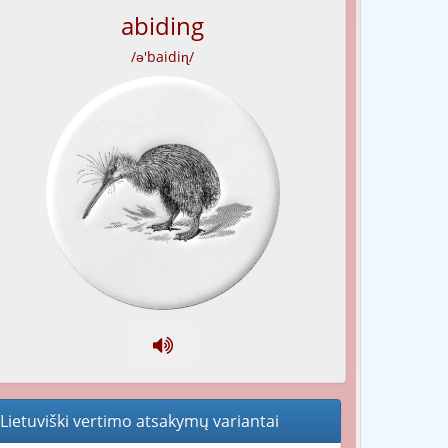
abiding
/ə'baidiɳ/
Lietuviški vertimo atsakymų variantai