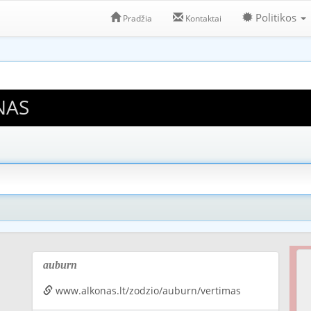
Politikos
Pradžia
Kontaktai
NAS
auburn
www.alkonas.lt/zodzio/auburn/vertimas