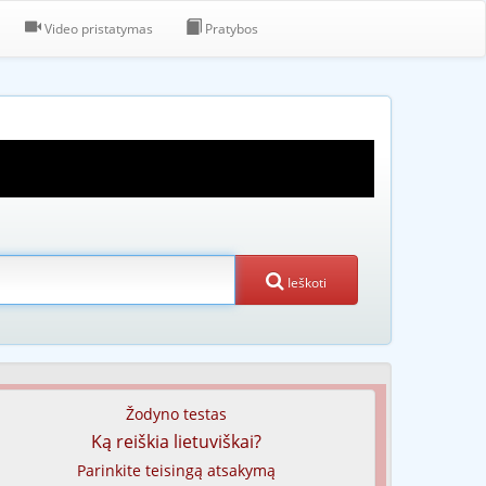
Video pristatymas
Pratybos
Ieškoti
Žodyno testas
Ką reiškia lietuviškai?
Parinkite teisingą atsakymą