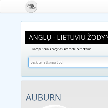
ANGLŲ - LIETUVIŲ ŽODY
Kompiuterinis žodynas internete nemokamai
AUBURN