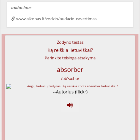
audacious
www.alkonas.lt/zodzio/audacious/vertimas
Žodyno testas
Ką reiškia lietuviškai?
Parinkite teisingą atsakymą
absorber
/əb'sɔ:bə/
--Autorius (flickr)