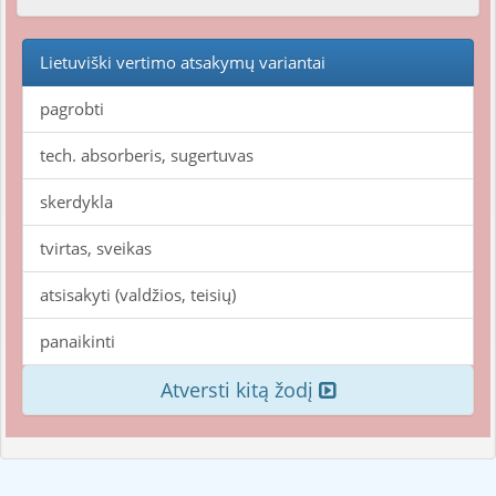
Lietuviški vertimo atsakymų variantai
pagrobti
tech. absorberis, sugertuvas
skerdykla
tvirtas, sveikas
atsisakyti (valdžios, teisių)
panaikinti
Atversti kitą žodį