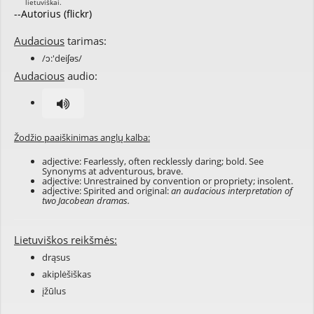
--Autorius (flickr)
Audacious
tarimas:
/ɔ:'deiʃəs/
Audacious
audio:
Žodžio paaiškinimas anglų kalba:
adjective: Fearlessly, often recklessly daring; bold. See
Synonyms at
adventurous
,
brave
.
adjective: Unrestrained by convention or propriety; insolent.
adjective: Spirited and original:
an audacious interpretation of
two Jacobean dramas.
Lietuviškos reikšmės:
drąsus
akiplėšiškas
įžūlus