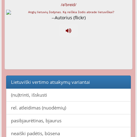
/ə'breid/
--Autorius (flickr)
Lietuviški vertimo atsakymų variantai
(nu)trinti, išskusti
rel. atleidimas (nuodėmių)
pasibjaurėtinas, bjaurus
neaiški padėtis, būsena