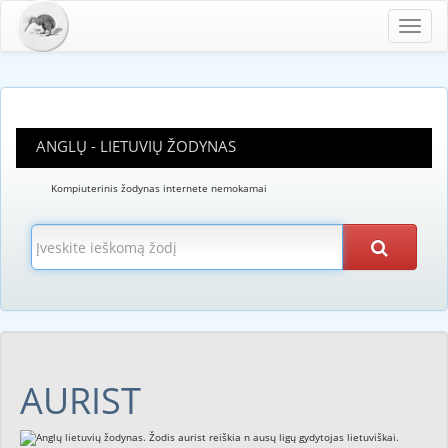
Toggl
navig
ANGLŲ - LIETUVIŲ ŽODYNAS
Kompiuterinis žodynas internete nemokamai
AURIST