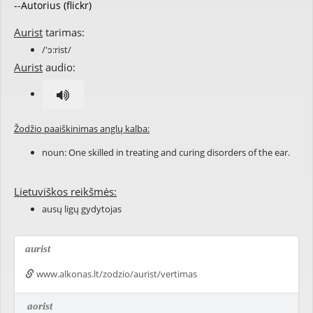
--Autorius (flickr)
Aurist
tarimas:
/'ɔ:rist/
Aurist
audio:
Žodžio paaiškinimas anglų kalba:
noun: One skilled in
treating
and
curing
disorders
of the
ear
.
Lietuviškos reikšmės:
ausų ligų gydytojas
aurist
www.alkonas.lt/zodzio/aurist/vertimas
aorist