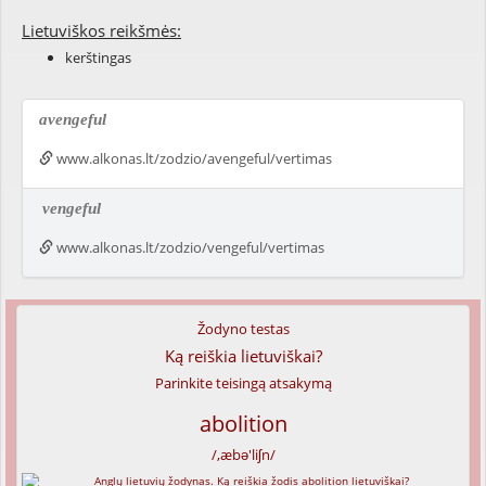
Lietuviškos reikšmės:
kerštingas
avengeful
www.alkonas.lt/zodzio/avengeful/vertimas
vengeful
www.alkonas.lt/zodzio/vengeful/vertimas
Žodyno testas
Ką reiškia lietuviškai?
Parinkite teisingą atsakymą
abolition
/,æbə'liʃn/