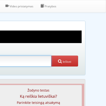
Video pristatymas
Pratybos
Ieškoti
Žodyno testas
Ką reiškia lietuviškai?
Parinkite teisingą atsakymą