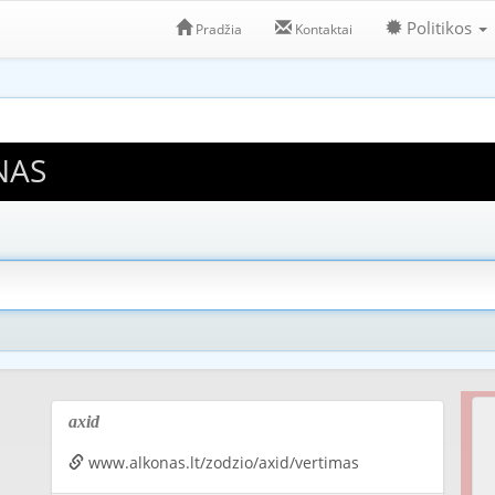
Politikos
Pradžia
Kontaktai
NAS
axid
www.alkonas.lt/zodzio/axid/vertimas