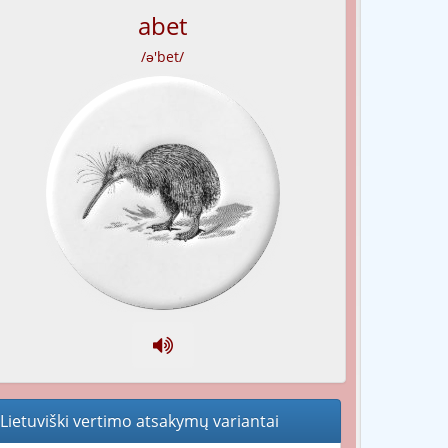
abet
/ə'bet/
Lietuviški vertimo atsakymų variantai