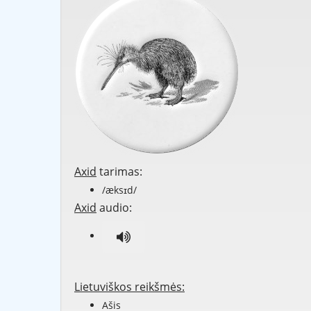
Axid
tarimas:
/æksɪd/
Axid
audio:
Lietuviškos reikšmės:
Ašis