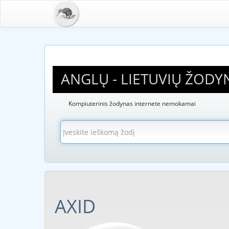
ANGLŲ - LIETUVIŲ ŽODY
Kompiuterinis žodynas internete nemokamai
AXID