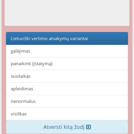
Lietuviški vertimo atsakymų variantai
galėjimas
panaikinti (įstatymą)
susilaikąs
apleidimas
nenormalus
visiškas
Atversti kitą žodį