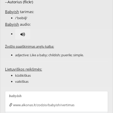
--Autorius (flickr)
Babyish
tarimas:
/'beibiiʃ/
Babyish
audio:
Žodžio paaiškinimas anglų kalba:
adjective: Like a
baby
;
childish
;
puerile
;
simple
.
Lietuviškos reikšmės:
kūdikiškas
vaikiškas
babyish
www.alkonas.lt/zodzio/babyish/vertimas