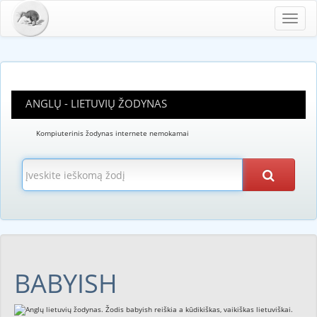
Toggl
navig
ANGLŲ - LIETUVIŲ ŽODYNAS
Kompiuterinis žodynas internete nemokamai
BABYISH