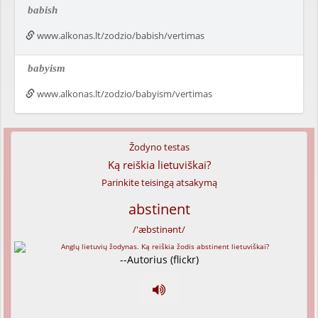
babish
www.alkonas.lt/zodzio/babish/vertimas
babyism
www.alkonas.lt/zodzio/babyism/vertimas
Žodyno testas
Ką reiškia lietuviškai?
Parinkite teisingą atsakymą
abstinent
/'æbstinənt/
--Autorius (flickr)