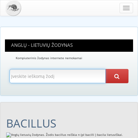
Toggl
navig
ANGLŲ - LIETUVIŲ ŽODYNAS
Kompiuterinis žodynas internete nemokamai
BACILLUS