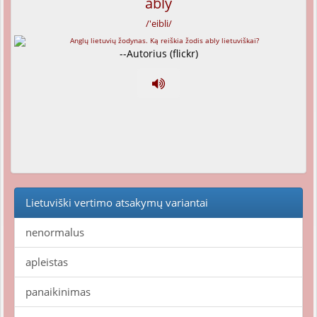
ably
/'eibli/
--Autorius (flickr)
Lietuviški vertimo atsakymų variantai
nenormalus
apleistas
panaikinimas