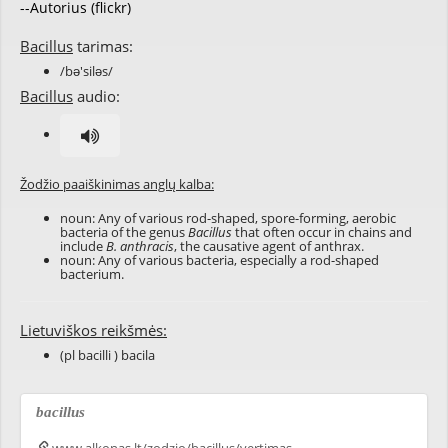
--Autorius (flickr)
Bacillus
tarimas:
/bə'siləs/
Bacillus
audio:
Žodžio paaiškinimas anglų kalba:
noun: Any of various rod-shaped, spore-forming, aerobic
bacteria of the genus
Bacillus
that often occur in chains and
include
B. anthracis
, the causative agent of anthrax.
noun: Any of various bacteria, especially a rod-shaped
bacterium.
Lietuviškos reikšmės:
(pl bacilli ) bacila
bacillus