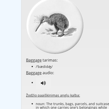
Baggage
tarimas:
/'bædidʤ/
Baggage
audio:
Žodžio paaiškinimas anglų kalba:
noun: The trunks, bags, parcels, and suitcas
in which one carries one's belongings while