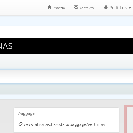
Politikos
Pradžia
Kontaktai
NAS
baggage
www.alkonas.lt/zodzio/baggage/vertimas