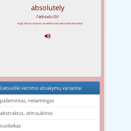
absolutely
/'æbsəlu:tli/
Lietuviški vertimo atsakymų variantai
pažemintas, nelaimingas
abstraktus, atitrauktinis
susilaikąs