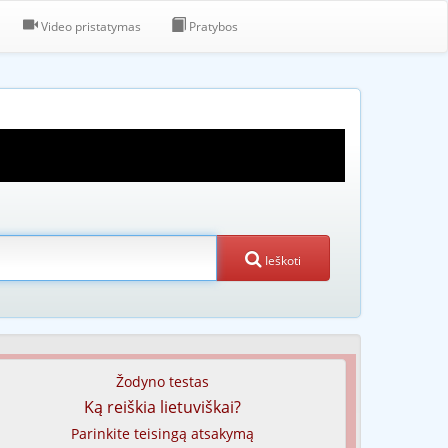
Video pristatymas
Pratybos
Ieškoti
Žodyno testas
Ką reiškia lietuviškai?
Parinkite teisingą atsakymą