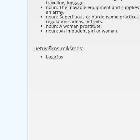
traveling; luggage.
noun: The movable equipment and supplies 
an army.
noun: Superfluous or burdensome practices,
regulations, ideas, or traits.
noun: A woman prostitute.
noun: An impudent girl or woman.
Lietuviškos reikšmės:
bagažas