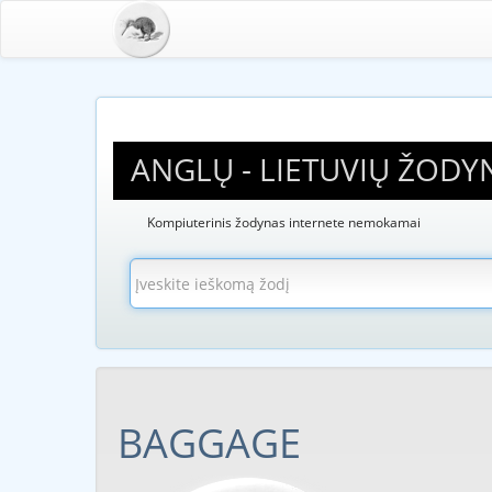
ANGLŲ - LIETUVIŲ ŽODY
Kompiuterinis žodynas internete nemokamai
BAGGAGE