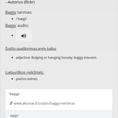
--Autorius (flickr)
Baggy
tarimas:
/'bægl/
Baggy
audio:
Žodžio paaiškinimas anglų kalba:
adjective: Bulging or hanging loosely:
baggy trousers.
Lietuviškos reikšmės:
plačios kelnės
baggy
www.alkonas.lt/zodzio/baggy/vertimas
aggy