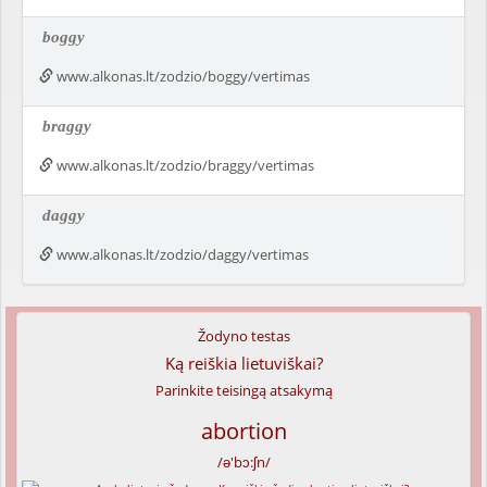
boggy
www.alkonas.lt/zodzio/boggy/vertimas
braggy
www.alkonas.lt/zodzio/braggy/vertimas
daggy
www.alkonas.lt/zodzio/daggy/vertimas
Žodyno testas
Ką reiškia lietuviškai?
Parinkite teisingą atsakymą
abortion
/ə'bɔ:ʃn/