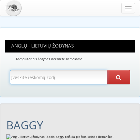
Toggl
navig
ANGLŲ - LIETUVIŲ ŽODYNAS
Kompiuterinis žodynas internete nemokamai
BAGGY