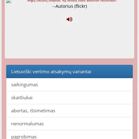
--Autorius (flickr)
Lietuviški vertimo atsakymų variantai
saikingumas
skaitliukai
abortas, išsimetimas
nenormalumas
pagrobimas