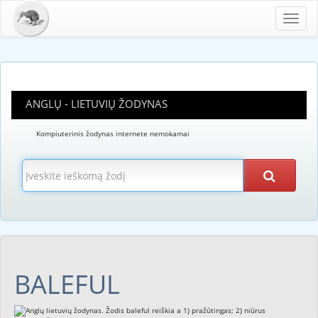
Toggl
navig
ANGLŲ - LIETUVIŲ ŽODYNAS
Kompiuterinis žodynas internete nemokamai
BALEFUL