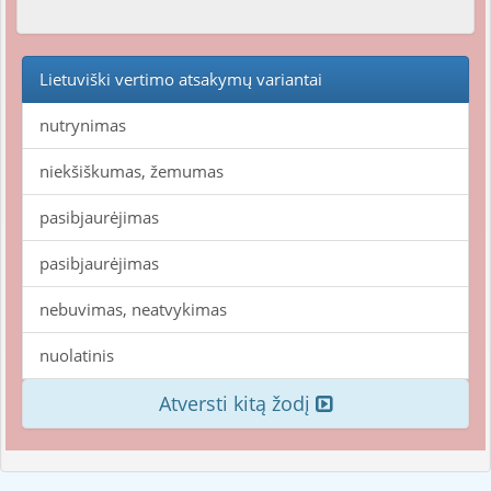
Lietuviški vertimo atsakymų variantai
nutrynimas
niekšiškumas, žemumas
pasibjaurėjimas
pasibjaurėjimas
nebuvimas, neatvykimas
nuolatinis
Atversti kitą žodį