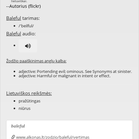
--Autorius (flickr)
Baleful
tarimas:
/'beilful/
Baleful
audio:
Žodžio paaiškinimas anglų kalba:
adjective: Portending evil; ominous. See Synonyms at
sinister
.
adjective: Harmful or malignant in intent or effect.
Lietuviškos reikšmės:
pražūtingas
niūrus
baleful
www.alkonas.lt/zodzio/baleful/vertimas