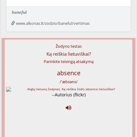
baneful
www.alkonas.lt/zodzio/baneful/vertimas
Žodyno testas
Ką reiškia lietuviškai?
Parinkite teisingą atsakymą
absence
/'æbsəns/
--Autorius (flickr)