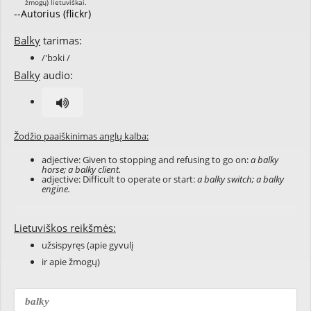
--Autorius (flickr)
Balky
tarimas:
/'bɔki /
Balky
audio:
Žodžio paaiškinimas anglų kalba:
adjective: Given to stopping and refusing to go on:
a balky
horse; a balky client.
adjective: Difficult to operate or start:
a balky switch; a balky
engine.
Lietuviškos reikšmės:
užsispyręs (apie gyvulį
ir apie žmogų)
balky