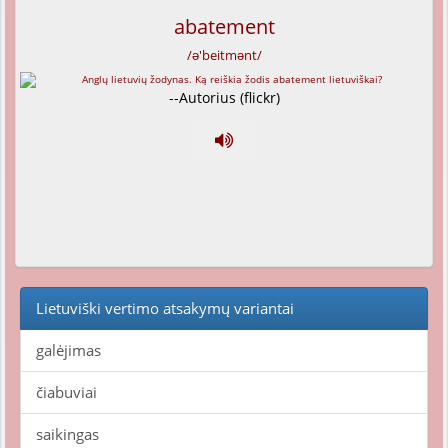
abatement
/ə'beitmənt/
--Autorius (flickr)
Lietuviški vertimo atsakymų variantai
galėjimas
čiabuviai
saikingas