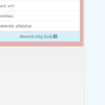
ant, virš
visiškas
abėcėlė, alfabetas
Atversti kitą žodį