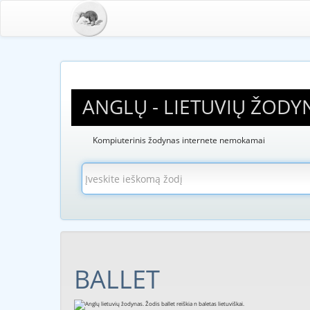
ANGLŲ - LIETUVIŲ ŽODY
Kompiuterinis žodynas internete nemokamai
BALLET