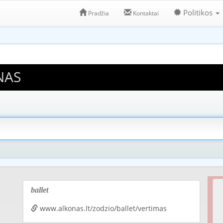
Politikos
Pradžia
Kontaktai
NAS
ballet
www.alkonas.lt/zodzio/ballet/vertimas