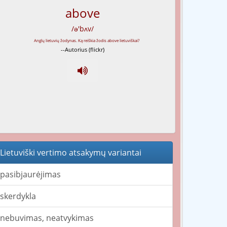
above
/ə'bʌv/
--Autorius (flickr)
Lietuviški vertimo atsakymų variantai
pasibjaurėjimas
skerdykla
nebuvimas, neatvykimas