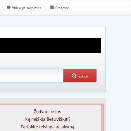
Video pristatymas
Pratybos
Ieškoti
Žodyno testas
Ką reiškia lietuviškai?
Parinkite teisingą atsakymą