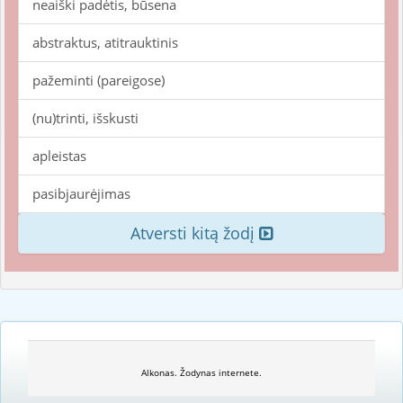
neaiški padėtis, būsena
abstraktus, atitrauktinis
pažeminti (pareigose)
(nu)trinti, išskusti
apleistas
pasibjaurėjimas
Atversti kitą žodį
Alkonas. Žodynas internete.