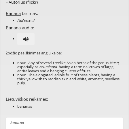
--Autorius (flickr)
Banana
tarimas:
/bə'nɑ:nə/
Banana
audio:
Žodžio paaiškinimas anglų kalba:
noun: Any of several treelike Asian herbs of the genus
Musa,
especially
M. acuminata,
having a terminal crown of large,
entire leaves and a hanging cluster of fruits.
noun: The elongated, edible fruit of these plants, having a
thick yellowish to reddish skin and white, aromatic, seedless
pulp.
Lietuviškos reikšmės:
bananas
banana