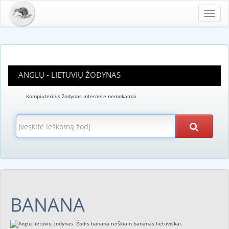
Toggl
navig
ANGLŲ - LIETUVIŲ ŽODYNAS
Kompiuterinis žodynas internete nemokamai
BANANA