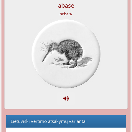
abase
/ə'beis/
Lietuviški vertimo atsakymų variantai