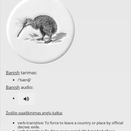
Banish
tarimas:
/'bæniʃ/
Banish
audio:
Žodžio paaiškinimas anglų kalba:
verb-transitive: To force to leave a country or place by official
decree; exile.