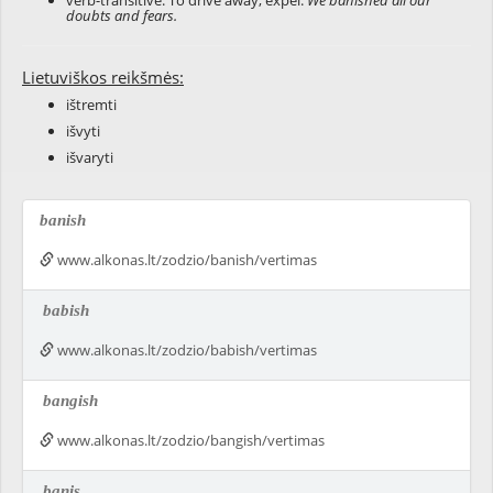
verb-transitive: To drive away; expel:
We banished all our
doubts and fears.
Lietuviškos reikšmės:
ištremti
išvyti
išvaryti
banish
www.alkonas.lt/zodzio/banish/vertimas
babish
www.alkonas.lt/zodzio/babish/vertimas
bangish
www.alkonas.lt/zodzio/bangish/vertimas
banis