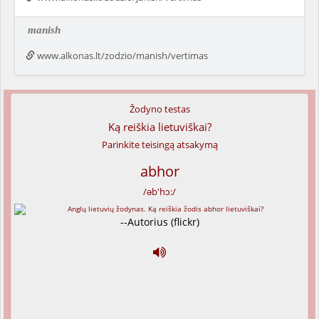
manish
www.alkonas.lt/zodzio/manish/vertimas
Žodyno testas
Ką reiškia lietuviškai?
Parinkite teisingą atsakymą
abhor
/əb'hɔ:/
--Autorius (flickr)