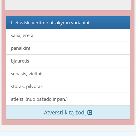
Lietuviški vertimo atsakymų variantai
šalia, greta
panaikinti
bjaurėtis
senasis, vietinis
storas, pilvotas
atleisti (nuo pažado ir pan.)
Atversti kitą žodį