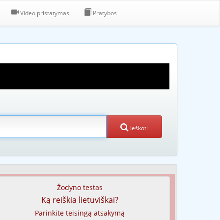
Video pristatymas
Pratybos
Ieškoti
Žodyno testas
Ką reiškia lietuviškai?
Parinkite teisingą atsakymą