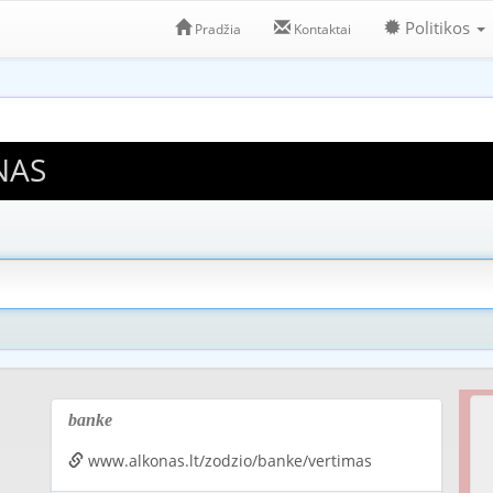
Politikos
Pradžia
Kontaktai
NAS
banke
www.alkonas.lt/zodzio/banke/vertimas