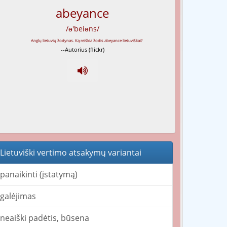
abeyance
/ə'beiəns/
--Autorius (flickr)
Lietuviški vertimo atsakymų variantai
panaikinti (įstatymą)
galėjimas
neaiški padėtis, būsena