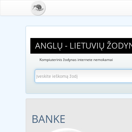
ANGLŲ - LIETUVIŲ ŽODY
Kompiuterinis žodynas internete nemokamai
BANKE