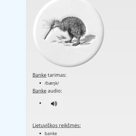
Banke
tarimas:
/bæŋk/
Banke
audio:
Lietuviškos reikšmės:
banke