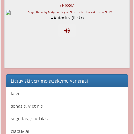
/ə'bɔ:d/
--Autorius (flickr)
Lietuviški vertimo atsakymų variantai
laive
senasis, vietinis
sugeriąs, įsiurbiąs
čiabuviai