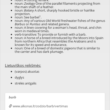
noun: A cutting remark.
noun:
Zoology
One of the parallel filaments projecting from
the main shaft of a feather.
noun:
Botany
A short, sharply hooked bristle or hairlike
projection.
1
noun: See
barbel
.
noun: Any of various Old World freshwater fishes of the genus
Barbus
or
Puntius
and related genera.
noun: A linen covering for a woman's head, throat, and chin
worn in medieval times.
verb-transitive: To provide or furnish with a barb.
noun: A horse of a breed introduced by the Moors into Spain
from northern Africa that resembles the Arabians and is
known for its speed and endurance.
noun: One of a breed of domestic pigeons that is similar to
the carrier and has dark plumage.
Lietuviškos reikšmės:
(varpos) akuotas
dyglys
strėlės antgalis
barb
www.alkonas.lt/zodzio/barb/vertimas