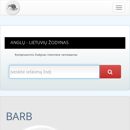
Toggl
navig
ANGLŲ - LIETUVIŲ ŽODYNAS
Kompiuterinis žodynas internete nemokamai
BARB