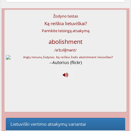
Žodyno testas
Ką reiškia lietuviškai?
Parinkite teisingą atsakymą
abolishment
/ə'bɔliʃmənt/
--Autorius (flickr)
Lietuviški vertimo atsakymų variantai