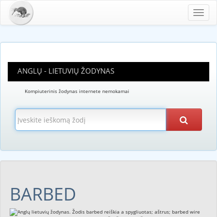
Toggl
navig
ANGLŲ - LIETUVIŲ ŽODYNAS
Kompiuterinis žodynas internete nemokamai
BARBED