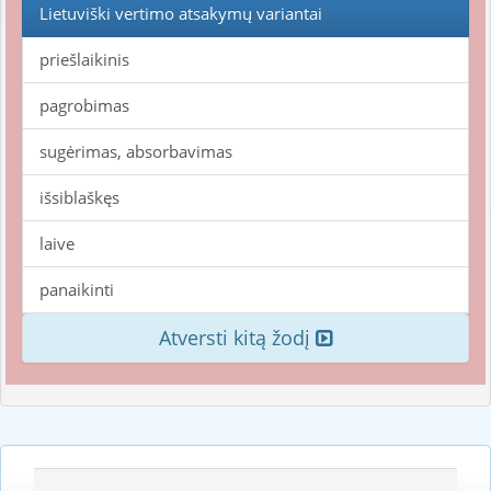
Lietuviški vertimo atsakymų variantai
priešlaikinis
pagrobimas
sugėrimas, absorbavimas
išsiblaškęs
laive
panaikinti
Atversti kitą žodį