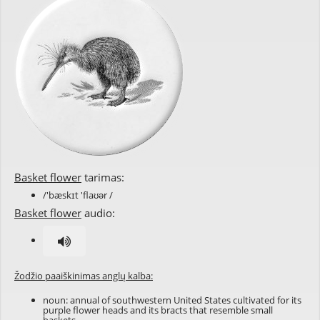
Basket flower
tarimas:
/'bæskɪt 'flaʊər /
Basket flower
audio:
Žodžio paaiškinimas anglų kalba:
noun: annual of southwestern United States cultivated for its
purple flower heads and its bracts that resemble small