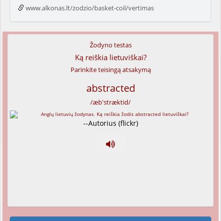
www.alkonas.lt/zodzio/basket-coil/vertimas
Žodyno testas
Ką reiškia lietuviškai?
Parinkite teisingą atsakymą
abstracted
/æb'stræktid/
--Autorius (flickr)