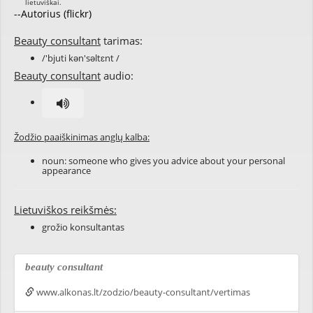
--Autorius (flickr)
Beauty consultant
tarimas:
/'bjuti kən'səltɛnt /
Beauty consultant
audio:
Žodžio paaiškinimas anglų kalba:
noun: someone who gives you advice about your personal
appearance
Lietuviškos reikšmės:
grožio konsultantas
beauty consultant
www.alkonas.lt/zodzio/beauty-consultant/vertimas