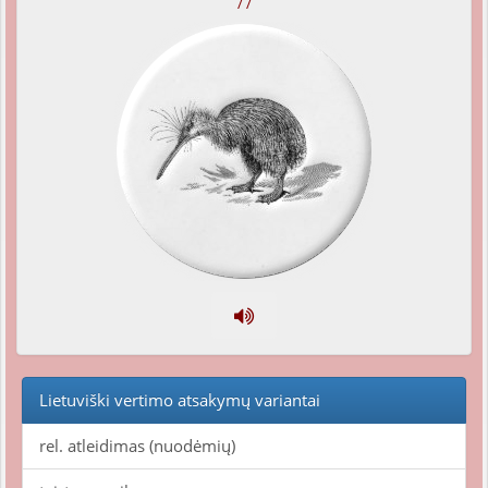
/ /
Lietuviški vertimo atsakymų variantai
rel. atleidimas (nuodėmių)