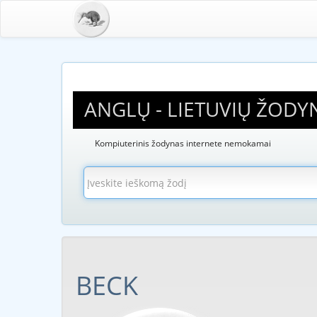
ANGLŲ - LIETUVIŲ ŽODY
Kompiuterinis žodynas internete nemokamai
BECK