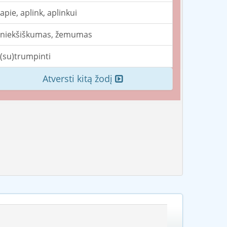
apie, aplink, aplinkui
niekšiškumas, žemumas
(su)trumpinti
Atversti kitą žodį