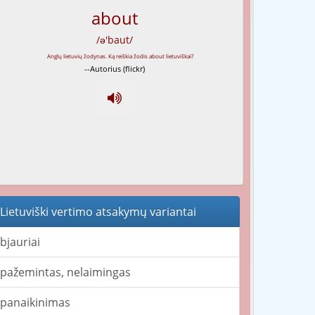
about
/ə'baut/
--Autorius (flickr)
Lietuviški vertimo atsakymų variantai
bjauriai
pažemintas, nelaimingas
panaikinimas