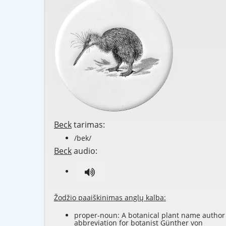
Beck
tarimas:
/bek/
Beck
audio:
Žodžio paaiškinimas anglų kalba:
proper-noun: A
botanical
plant
name
author
abbreviation
for
botanist
Günther von