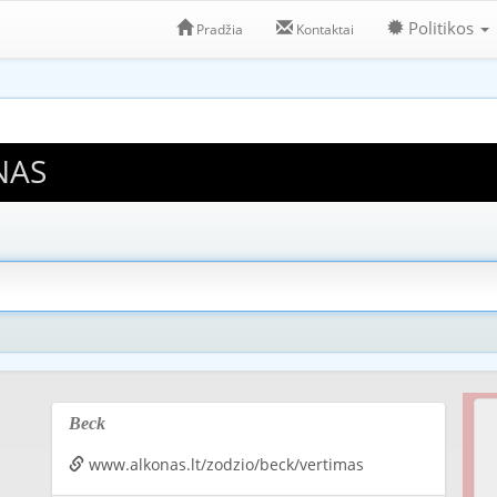
Politikos
Pradžia
Kontaktai
NAS
Beck
www.alkonas.lt/zodzio/beck/vertimas