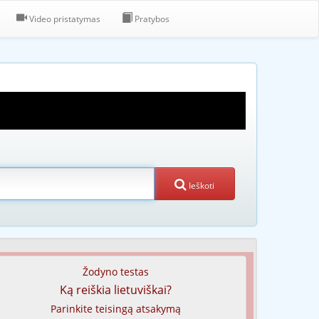
Video pristatymas
Pratybos
Ieškoti
Žodyno testas
Ką reiškia lietuviškai?
Parinkite teisingą atsakymą