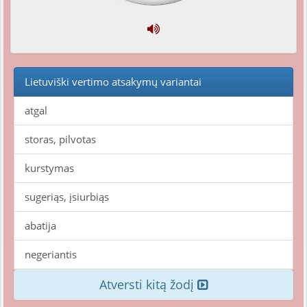
Lietuviški vertimo atsakymų variantai
atgal
storas, pilvotas
kurstymas
sugeriąs, įsiurbiąs
abatija
negeriantis
Atversti kitą žodį