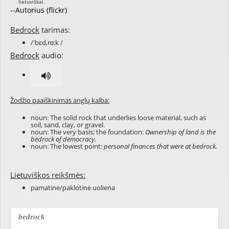
--Autorius (flickr)
Bedrock
tarimas:
/'bɛd,rɑ:k /
Bedrock
audio:
Žodžio paaiškinimas anglų kalba:
noun: The solid rock that underlies loose material, such as
soil, sand, clay, or gravel.
noun: The very basis; the foundation:
Ownership of land is the
bedrock of democracy.
noun: The lowest point:
personal finances that were at bedrock.
Lietuviškos reikšmės:
pamatinė/paklotinė uoliena
bedrock