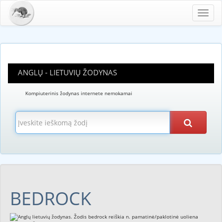
Toggl
navig
ANGLŲ - LIETUVIŲ ŽODYNAS
Kompiuterinis žodynas internete nemokamai
BEDROCK