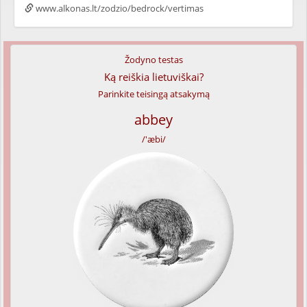
www.alkonas.lt/zodzio/bedrock/vertimas
Žodyno testas
Ką reiškia lietuviškai?
Parinkite teisingą atsakymą
abbey
/'æbi/