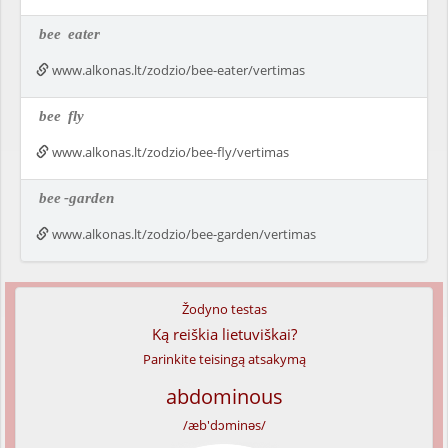
bee
eater
www.alkonas.lt/zodzio/bee-eater/vertimas
bee
fly
www.alkonas.lt/zodzio/bee-fly/vertimas
bee
-garden
www.alkonas.lt/zodzio/bee-garden/vertimas
Žodyno testas
Ką reiškia lietuviškai?
Parinkite teisingą atsakymą
abdominous
/æb'dɔminəs/