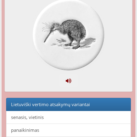
Lietuviški vertimo atsakymų variantai
senasis, vietinis
panaikinimas