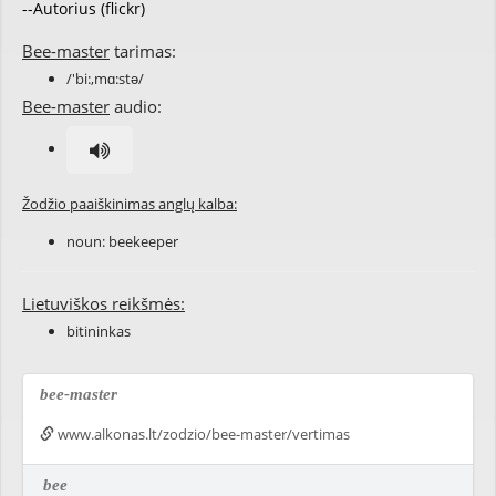
--Autorius (flickr)
Bee-master
tarimas:
/'bi:,mɑ:stə/
Bee-master
audio:
Žodžio paaiškinimas anglų kalba:
noun:
beekeeper
Lietuviškos reikšmės:
bitininkas
bee-master
www.alkonas.lt/zodzio/bee-master/vertimas
bee