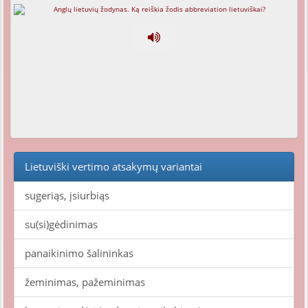
Lietuviški vertimo atsakymų variantai
sugeriąs, įsiurbiąs
su(si)gėdinimas
panaikinimo šalininkas
žeminimas, pažeminimas