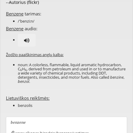
--Autorius (flickr)
Benzene
tarimas:
/'benzi:n/
Benzene
audio:
Žodžio paaiškinimas anglų kalba:
noun: A colorless, flammable, liquid aromatic hydrocarbon,
C
H
, derived from petroleum and used in or to manufacture
6
6
a wide variety of chemical products, including DDT,
detergents, insecticides, and motor fuels. Also called
benzine
,
benzol
.
Lietuviškos reikšmės:
benzolis
benzene