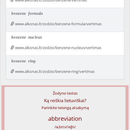
www.alkonas.lt/zodzio/benzene/vertimas
benzene
formula
www.alkonas.lt/zodzio/benzene-formula/vertimas
benzene
nucleus
www.alkonas.lt/zodzio/benzene-nucleus/vertimas
benzene
ring
www.alkonas.lt/zodzio/benzene-ring/vertimas
Žodyno testas
Ką reiškia lietuviškai?
Parinkite teisingą atsakymą
abbreviation
/ə,bri:vi'eiʃn/