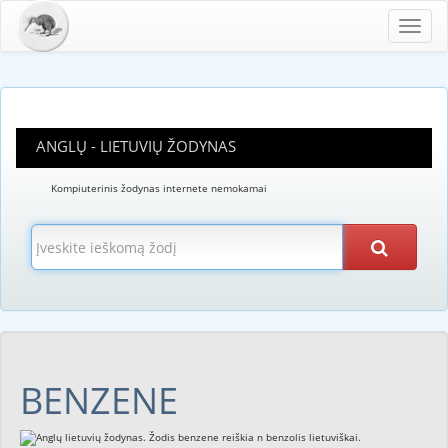
Toggl
navig
ANGLŲ - LIETUVIŲ ŽODYNAS
Kompiuterinis žodynas internete nemokamai
BENZENE