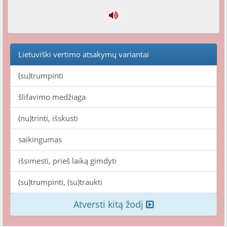
Lietuviški vertimo atsakymų variantai
(su)trumpinti
šlifavimo medžiaga
(nu)trinti, išskusti
saikingumas
išsimesti, prieš laiką gimdyti
(su)trumpinti, (su)traukti
Atversti kitą žodį