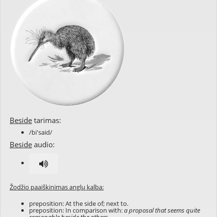
Beside
tarimas:
/bi'said/
Beside
audio:
Žodžio paaiškinimas anglų kalba:
preposition: At the side of; next to.
preposition: In comparison with:
a proposal that seems quite