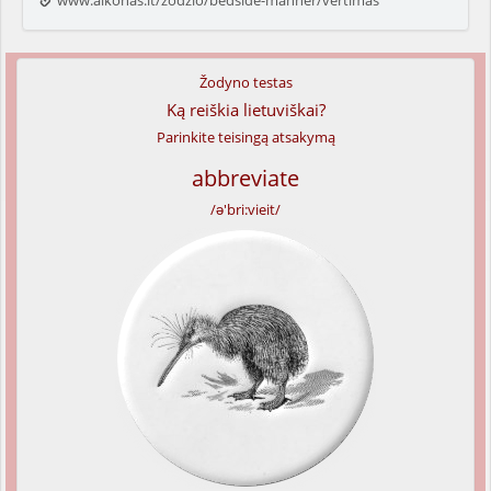
www.alkonas.lt/zodzio/bedside-manner/vertimas
Žodyno testas
Ką reiškia lietuviškai?
Parinkite teisingą atsakymą
abbreviate
/ə'bri:vieit/