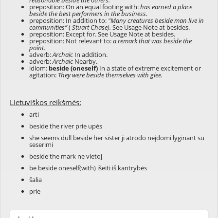
reasonable beside the others.
preposition: On an equal footing with:
has earned a place
beside the best performers in the business.
preposition: In addition to:
"Many creatures beside man live in
communities”
(
Stuart Chase).
See Usage Note at
besides
.
preposition: Except for. See Usage Note at
besides
.
preposition: Not relevant to:
a remark that was beside the
point.
adverb:
Archaic
In addition.
adverb:
Archaic
Nearby.
idiom:
beside (oneself)
In a state of extreme excitement or
agitation:
They were beside themselves with glee.
Lietuviškos reikšmės:
arti
beside the river prie upės
she seems dull beside her sister ji atrodo neįdomi lyginant su
seserimi
beside the mark ne vietoj
be beside oneself(with) išeiti iš kantrybės
šalia
prie