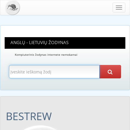
Toggl
navig
ANGLŲ - LIETUVIŲ ŽODYNAS
Kompiuterinis žodynas internete nemokamai
BESTREW